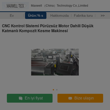
Maxwell （China）Technology Co.,Limited
Ev
Ürün:% s
Hakkımızda
Fabrika turu
>>
CNC Kontrol Sistemi Pürüzsüz Motor Dahili Düşük
Katmanlı Kompozit Kesme Makinesi
En iyi fiyat
Bize ulaşın