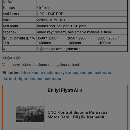
sürücü
Hassas
≤0.1mm
Veri formu
HPGL, DXF PDF
Voltaj
220V% 10 50Hz ±
Veri portu
paralel port, seri port, USB portu
seçenek
Video kayıt sistemi, besleme ve körleme sistemi
İşgücü boyutu (L * W
3500 * 3200 *
2650 * 2900 *
2200 * 2570 *
* H)
1400mm
1400mm
1400mm
Not
Diğer boyut özelleştirilebilir.
İsteğe bağlı
Video kayıt sistemi, besleme ve boşaltma sistemi.
fiber kesim makinesi
kumaş kesme makinası
Etiketler:
,
,
flatbed dijital kesme makinası
En İyi Fiyatı Alın
CNC Kontrol Sistemi Pürüzsüz
Motor Dahili Düşük Katmanlı
Kompozit Kesme Makinesi