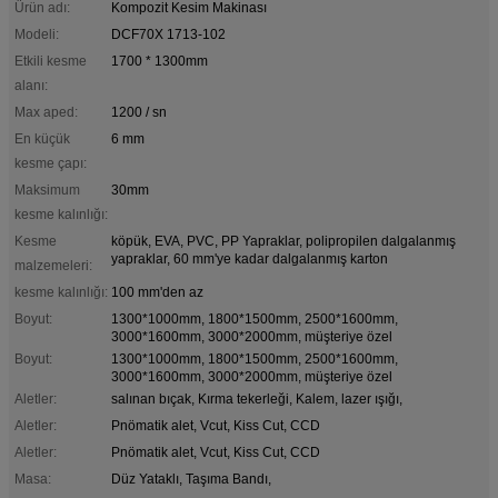
Ürün adı:
Kompozit Kesim Makinası
Modeli:
DCF70X 1713-102
Etkili kesme
1700 * 1300mm
alanı:
Max aped:
1200 / sn
En küçük
6 mm
kesme çapı:
Maksimum
30mm
kesme kalınlığı:
Kesme
köpük, EVA, PVC, PP Yapraklar, polipropilen dalgalanmış
yapraklar, 60 mm'ye kadar dalgalanmış karton
malzemeleri:
kesme kalınlığı:
100 mm'den az
Boyut:
1300*1000mm, 1800*1500mm, 2500*1600mm,
3000*1600mm, 3000*2000mm, müşteriye özel
Boyut:
1300*1000mm, 1800*1500mm, 2500*1600mm,
3000*1600mm, 3000*2000mm, müşteriye özel
Aletler:
salınan bıçak, Kırma tekerleği, Kalem, lazer ışığı,
Aletler:
Pnömatik alet, Vcut, Kiss Cut, CCD
Aletler:
Pnömatik alet, Vcut, Kiss Cut, CCD
Masa:
Düz Yataklı, Taşıma Bandı,