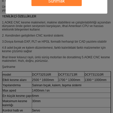
Sunmak
b.Yeni çelik yapı, üretim kullanımı için uygun.
Ürünümüzün keçe taşıma bandı ithal edilmekte ve malzeme taşıma sistemi
yüksek verimlidir.
YENİLİKÇİ ÖZELLİKLER
1.AOKE CNC kesme makineleri, makine stabilitesi ve çalıştırılabilirliği açısından
dünyanın önde gelen seviyesini karşılayan, ithal Amerikan CPU ve hassas
eletronik bileşenleri kullanır.
2. Kendinden geliştirilen CNC kontrol sistemi.
3.Dosya formatı DXF, PLT ve HPGL formatlı herhangi bir CAD yazılımı olabilir
4.8 adet bıçak ve kalem düzenlemesi, farklı kalınlıktaki farklı malzemeler için
kesme çözümü sağlar
İthal lineer kılavuz raylı, ünlü sürüş motorları ile donatılmış 5.AOKE CNC kesme
makineleri. Hızlı, doğru, pürüzsüz.
Şartname
model
DCF732516R
DCF731713R
DCF731310R
Etkili kesme alanı
2500 * 1600mm
1700 * 1300mm
1300 * 1000mm
Yapılandırma
Salınan bıçak, kalem, taşıma sistemi
Max aped
1400mm / sn
En küçük kesme çapı
6mm
Maksimum kesme
30mm
kalınlığı
Kontrol hattı ve
Servo