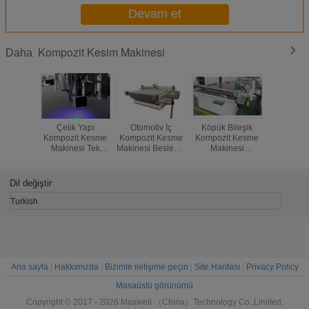
Devam et
Kompozit Kesim Makinesi
Daha
Çelik Yapı
Otomotiv İç
Köpük Bileşik
Kanepe 
Kompozit Kesme
Kompozit Kesme
Kompozit Kesme
için Özelle
Makinesi Tek
Makinesi Besleme
Makinesi
Kompozit
Modül Kesme
Ve Boşaltma
Seçeneği Video
Makinesi
Sistemi
Sistemi
Kayıt Sistemi
Kesici P
Dil değiştir
Turkish
Ana sayfa
|
Hakkımızda
|
Bizimle iletişime geçin
|
Site Haritası
|
Privacy Policy
Masaüstü görünümü
Copyright © 2017 - 2026 Maxwell （China）Technology Co.,Limited.