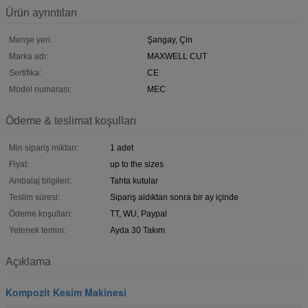
Ürün ayrıntıları
Menşe yeri:
Şangay, Çin
Marka adı:
MAXWELL CUT
Sertifika:
CE
Model numarası:
MEC
Ödeme & teslimat koşulları
Min sipariş miktarı:
1 adet
Fiyat:
up to the sizes
Ambalaj bilgileri:
Tahta kutular
Teslim süresi:
Sipariş aldıktan sonra bir ay içinde
Ödeme koşulları:
TT, WU, Paypal
Yetenek temini:
Ayda 30 Takım
Açıklama
Kompozit Kesim Makinesi