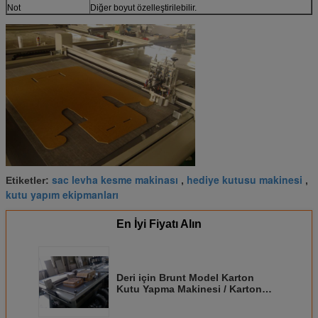
Not
Diğer boyut özelleştirilebilir.
sac levha kesme makinası
hediye kutusu makinesi
Etiketler:
,
,
kutu yapım ekipmanları
En İyi Fiyatı Alın
Deri için Brunt Model Karton
Kutu Yapma Makinesi / Karton
Kesici Makinesi