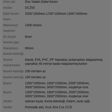
Ürün adı:
Düz Yataklı Dijital Kesici
model:
DCZ50
Etkili Kesim
2500*1600mm 1700*1300mm 1300*1000mm
Alanı:
Maksimum
1400 mm/sn
maymun:
En küçük
6mm
kesme çapı:
Maksimum
60mm
kesme kalınlığı:
Kesme
köpük, EVA, PVC, PP Yapraklar, polipropilen dalgalanmış
yapraklar, 60 mm'ye kadar dalgalanmış karton
malzemeleri:
kesme kalınlığı:
100 mm'den az
kesme kalınlığı:
100 mm'den az
Boyut:
1300*1000mm, 1800*1500mm, 2500*1600mm,
3000*1600mm, 3000*2000mm, müşteriye özel
Boyut:
1300*1000mm, 1800*1500mm, 2500*1600mm,
3000*1600mm, 3000*2000mm, müşteriye özel
Aletler:
salınan bıçak, Kırma tekerleği, Kalem, lazer ışığı,
Aletler:
Pnömatik alet, Vcut, Kiss Cut, CCD