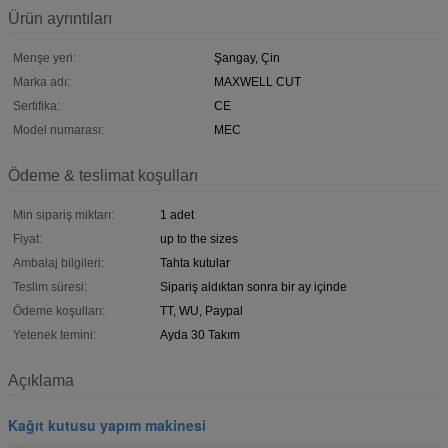
Ürün ayrıntıları
Menşe yeri:
Şangay, Çin
Marka adı:
MAXWELL CUT
Sertifika:
CE
Model numarası:
MEC
Ödeme & teslimat koşulları
Min sipariş miktarı:
1 adet
Fiyat:
up to the sizes
Ambalaj bilgileri:
Tahta kutular
Teslim süresi:
Sipariş aldıktan sonra bir ay içinde
Ödeme koşulları:
TT, WU, Paypal
Yetenek temini:
Ayda 30 Takım
Açıklama
Kağıt kutusu yapım makinesi