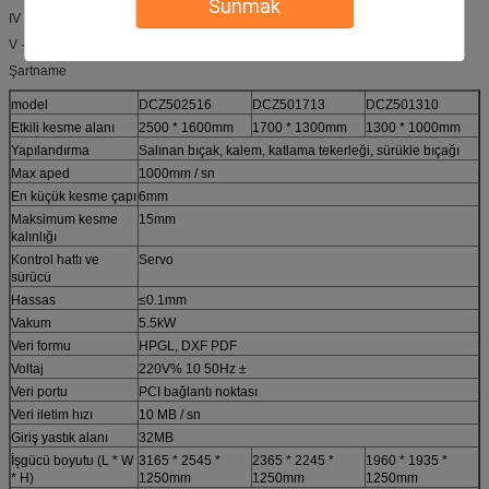
Sunmak
IV · Güvenlik görevlisi yaralanmalardan korunmak için donatılmıştır.
V · Brunt modeli AB ve ABD pazarında iyi satıldı
Şartname
model
DCZ502516
DCZ501713
DCZ501310
Etkili kesme alanı
2500 * 1600mm
1700 * 1300mm
1300 * 1000mm
Yapılandırma
Salınan bıçak, kalem, katlama tekerleği, sürükle bıçağı
Max aped
1000mm / sn
En küçük kesme çapı
6mm
Maksimum kesme
15mm
kalınlığı
Kontrol hattı ve
Servo
sürücü
Hassas
≤0.1mm
Vakum
5.5kW
Veri formu
HPGL, DXF PDF
Voltaj
220V% 10 50Hz ±
Veri portu
PCI bağlantı noktası
Veri iletim hızı
10 MB / sn
Giriş yastık alanı
32MB
İşgücü boyutu (L * W
3165 * 2545 *
2365 * 2245 *
1960 * 1935 *
* H)
1250mm
1250mm
1250mm