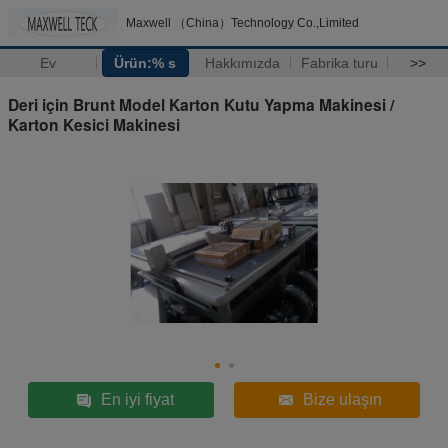
Maxwell （China）Technology Co.,Limited
Ev
Ürün:% s
Hakkımızda
Fabrika turu
>>
Deri için Brunt Model Karton Kutu Yapma Makinesi /
Karton Kesici Makinesi
En iyi fiyat
Bize ulaşın