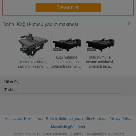
Devam et
Kağıt kutusu yapım makinesi
Daha
kutu numune
kutu numune
kutu numune
MEC-B50
kesme makinası,
kesme makinası,
kesme makinesi,
karton, 
salınımlı kesme ve
salınımlı kesme ve
salınımlı bıçak
oluk
katlama makinası,
katlama makinası,
kesme ve katlama
mukav
numune yapıcı,
numune yapıcı,
makinesi, dijital
karton ve
çizici, Kutu
çizici, Kutu
kesici, çizici, kalıp
karton kağ
Dil değiştir
yapımcısı, dijital
yapımcısı, dijital
kesim, kutu
çalışan
bıçaklı kesici
bıçaklı kesici
üreticisi,
kesme ve 
Turkish
çizic
Ana sayfa
|
Hakkımızda
|
Bizimle iletişime geçin
|
Site Haritası
|
Privacy Policy
Masaüstü görünümü
Copyright © 2017 - 2026 Maxwell （China）Technology Co.,Limited.