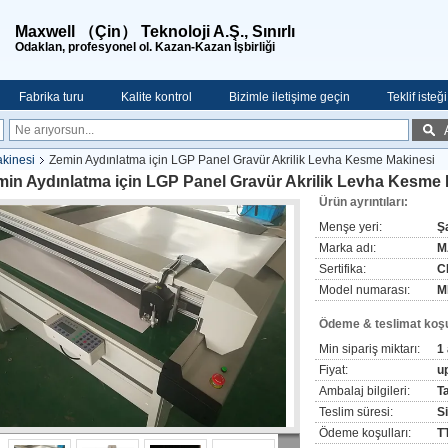
Maxwell （Çin） Teknoloji A.Ş., Sınırlı
Odaklan, profesyonel ol. Kazan-Kazan İşbirliği
Fabrika turu
Kalite kontrol
Bizimle iletişime geçin
Teklif isteği
akinesi
Zemin Aydınlatma için LGP Panel Gravür Akrilik Levha Kesme Makinesi
in Aydınlatma için LGP Panel Gravür Akrilik Levha Kesme 
Ürün ayrıntıları:
Menşe yeri:
Ş
Marka adı:
M
Sertifika:
C
Model numarası:
M
Ödeme & teslimat koşul
Min sipariş miktarı:
1
Fiyat:
up
Ambalaj bilgileri:
T
Teslim süresi:
Si
Ödeme koşulları:
T