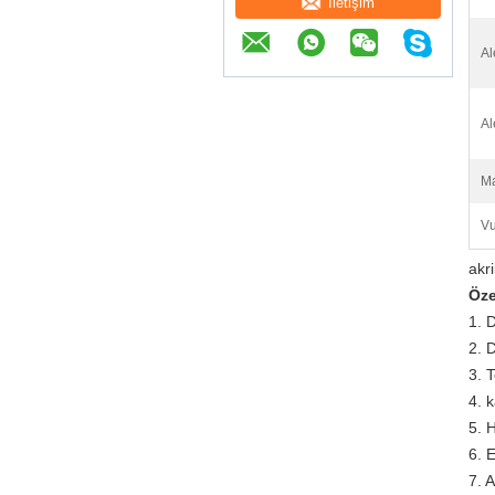
İletişim
Al
Al
M
Vu
akri
Öze
1. 
2. 
3. 
4. 
5. 
6. E
7. 