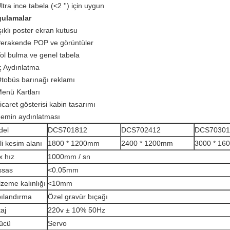
ltra ince tabela (<2 '') için uygun
ulamalar
Işıklı poster ekran kutusu
Perakende POP ve görüntüler
Yol bulma ve genel tabela
İç Aydınlatma
Otobüs barınağı reklamı
Menü Kartları
icaret gösterisi kabin tasarımı
Zemin aydınlatması
del
DCS701812
DCS702412
DCS70301
ili kesim alanı
1800 * 1200mm
2400 * 1200mm
3000 * 1
 hız
1000mm / sn
ssas
<0.05mm
zeme kalınlığı
<10mm
ılandırma
Özel gravür bıçağı
taj
220v ± 10% 50Hz
ücü
Servo