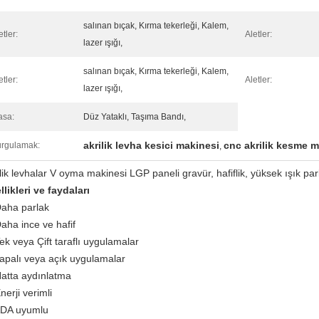
salınan bıçak, Kırma tekerleği, Kalem,
etler:
Aletler:
lazer ışığı,
salınan bıçak, Kırma tekerleği, Kalem,
etler:
Aletler:
lazer ışığı,
asa:
Düz Yataklı, Taşıma Bandı,
akrilik levha kesici makinesi
cnc akrilik kesme m
rgulamak:
,
lik levhalar V oyma makinesi LGP paneli gravür, hafiflik, yüksek ışık parla
llikleri ve faydaları
Daha parlak
Daha ince ve hafif
Tek veya Çift taraflı uygulamalar
kapalı veya açık uygulamalar
Hatta aydınlatma
nerji verimli
ADA uyumlu