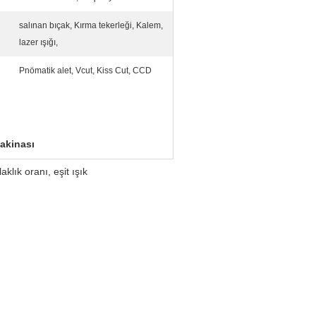
salınan bıçak, Kırma tekerleği, Kalem,
lazer ışığı,
Pnömatik alet, Vcut, Kiss Cut, CCD
akinası
klık oranı, eşit ışık