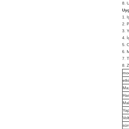
8. U
Uyg
1. 
2. 
3. 
4. 
5. 
6. 
7. T
8. 
mo
etk
Max
Ha
Mal
Yap
Vol
sür