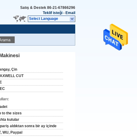
Satış & Destek
86-21-67866296
Teklif isteği
-
Email
Select Language
Arama
Makinesi
angay, Çin
AXWELL CUT
E
EC
ları:
 adet
 to the sizes
ahta kutular
pariş aldıktan sonra bir ay içinde
T, WU, Paypal