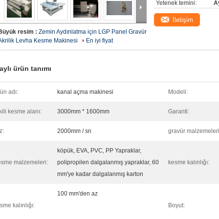
Yetenek temini:
A
İletişim
Büyük resim :
Zemin Aydınlatma için LGP Panel Gravür
Akrilik Levha Kesme Makinesi
En iyi fiyat
aylı ürün tanımı
ün adı:
kanal açma makinesi
Modeli:
kili kesme alanı:
3000mm * 1600mm
Garanti:
z:
2000mm / sn
gravür malzemeleri
köpük, EVA, PVC, PP Yapraklar,
sme malzemeleri:
polipropilen dalgalanmış yapraklar, 60
kesme kalınlığı:
mm'ye kadar dalgalanmış karton
100 mm'den az
sme kalınlığı:
Boyut: