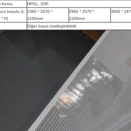
i formu
HPGL, DXF
ücü boyutu (L
2365 * 2070 *
2965 * 2070 *
3565 * 24
 * H)
1100mm
1100mm
Diğer boyut özelleştirilebilir.