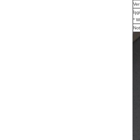
Ver
İşg
* W
Not