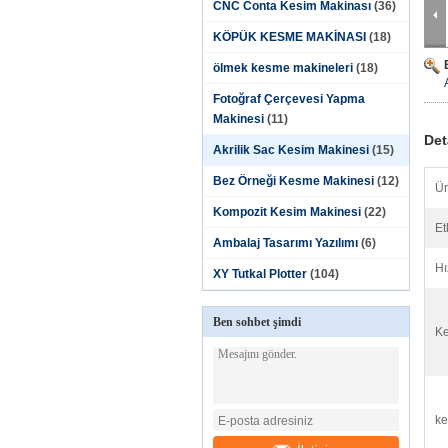
CNC Conta Kesim Makinası
(36)
KÖPÜK KESME MAKİNASI
(18)
ölmek kesme makineleri
(18)
Fotoğraf Çerçevesi Yapma
Makinesi
(11)
Det
Akrilik Sac Kesim Makinesi
(15)
Bez Örneği Kesme Makinesi
(12)
Ür
Kompozit Kesim Makinesi
(22)
Et
Ambalaj Tasarımı Yazılımı
(6)
Hı
XY Tutkal Plotter
(104)
Ben sohbet şimdi
Ke
ke