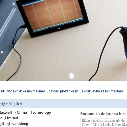
,
,
ket:
cnc akrilik kesim makinesi
flatbed plotter kesici
akrilik levha kesici makinesi
etişim bilgileri
axwell （China）Technology
Sorgunuzu doğrudan bize
o.,Limited
lgili kişi:
Ivan Meng