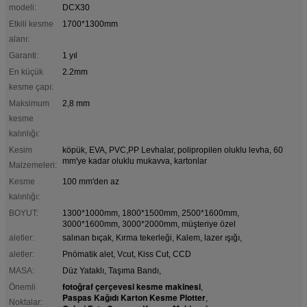
modeli:
DCX30
Etkili kesme
1700*1300mm
alanı:
Garanti:
1 yıl
En küçük
2.2mm
kesme çapı:
Maksimum
2,8 mm
kesme
kalınlığı:
Kesim
köpük, EVA, PVC,PP Levhalar, polipropilen oluklu levha, 60
mm'ye kadar oluklu mukavva, kartonlar
Malzemeleri:
Kesme
100 mm'den az
kalınlığı:
BOYUT:
1300*1000mm, 1800*1500mm, 2500*1600mm,
3000*1600mm, 3000*2000mm, müşteriye özel
aletler:
salınan bıçak, Kırma tekerleği, Kalem, lazer ışığı,
aletler:
Pnömatik alet, Vcut, Kiss Cut, CCD
MASA:
Düz Yataklı, Taşıma Bandı,
fotoğraf çerçevesi kesme makinesi
Önemli
,
Paspas Kağıdı Karton Kesme Plotter
,
Noktalar: