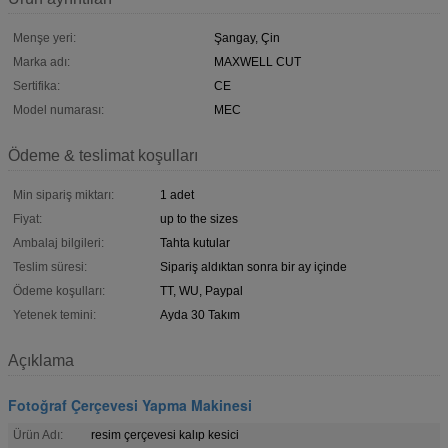
Menşe yeri:
Şangay, Çin
Marka adı:
MAXWELL CUT
Sertifika:
CE
Model numarası:
MEC
Ödeme & teslimat koşulları
Min sipariş miktarı:
1 adet
Fiyat:
up to the sizes
Ambalaj bilgileri:
Tahta kutular
Teslim süresi:
Sipariş aldıktan sonra bir ay içinde
Ödeme koşulları:
TT, WU, Paypal
Yetenek temini:
Ayda 30 Takım
Açıklama
Fotoğraf Çerçevesi Yapma Makinesi
Ürün Adı:
resim çerçevesi kalıp kesici