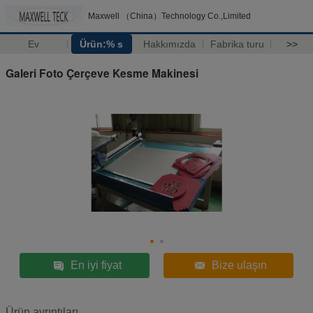
Maxwell （China）Technology Co.,Limited
Ev
Ürün:% s
Hakkımızda
Fabrika turu
>>
Galeri Foto Çerçeve Kesme Makinesi
En iyi fiyat
Bize ulaşın
Ürün ayrıntıları