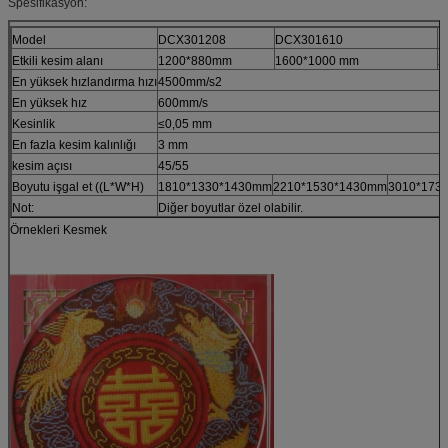
Spesifikasyon:
Model
DCX301208
DCX301610
D
Etkili kesim alanı
1200*880mm
1600*1000 mm
2
En yüksek hızlandırma hızı
4500mm/s2
En yüksek hız
600mm/s
Kesinlik
≤0,05 mm
En fazla kesim kalınlığı
3 mm
kesim açısı
45/55
Boyutu işgal et ((L*W*H)
1810*1330*1430mm
2210*1530*1430mm
3010*173
Not:
Diğer boyutlar özel olabilir.
Örnekleri Kesmek