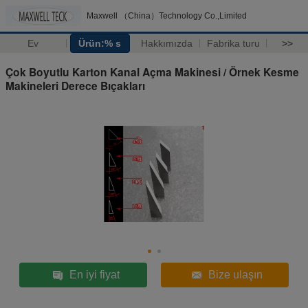
Maxwell （China）Technology Co.,Limited
Ev
Ürün:% s
Hakkımızda
Fabrika turu
>>
Çok Boyutlu Karton Kanal Açma Makinesi / Örnek Kesme
Makineleri Derece Bıçakları
En iyi fiyat
Bize ulaşın