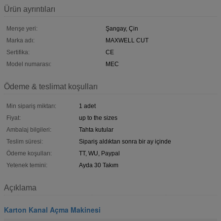
Ürün ayrıntıları
Menşe yeri:
Şangay, Çin
Marka adı:
MAXWELL CUT
Sertifika:
CE
Model numarası:
MEC
Ödeme & teslimat koşulları
Min sipariş miktarı:
1 adet
Fiyat:
up to the sizes
Ambalaj bilgileri:
Tahta kutular
Teslim süresi:
Sipariş aldıktan sonra bir ay içinde
Ödeme koşulları:
TT, WU, Paypal
Yetenek temini:
Ayda 30 Takım
Açıklama
Karton Kanal Açma Makinesi