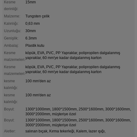
Kesme
15mm
derinliği:
Malzeme:
Tungsten çelik
Kalınlığı:
0,63 mm
Uzunluğu:
30mm
Genişlik:
6.3mm
Ambalaj:
Plastik kutu
Kesme
köpük, EVA, PVC, PP Yapraklar, polipropilen dalgalanmış
yapraklar, 60 mm'ye kadar dalgalanmış karton
malzemeleri:
Kesme
köpük, EVA, PVC, PP Yapraklar, polipropilen dalgalanmış
yapraklar, 60 mm'ye kadar dalgalanmış karton
malzemeleri:
kesme
100 mm'den az
kalınlığı:
kesme
100 mm'den az
kalınlığı:
Boyut:
1300*1000mm, 1800*1500mm, 2500*1600mm, 3000*1600mm,
3000*2000mm, müşteriye özel
Boyut:
1300*1000mm, 1800*1500mm, 2500*1600mm, 3000*1600mm,
3000*2000mm, müşteriye özel
Aletler:
salınan bıçak, Kırma tekerleği, Kalem, lazer ışığı,