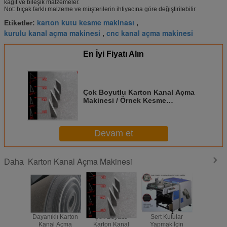
kağıt ve bileşik malzemeler.
Not: bıçak farklı malzeme ve müşterilerin ihtiyacına göre değiştirilebilir
karton kutu kesme makinası
Etiketler:
,
kurulu kanal açma makinesi
cnc kanal açma makinesi
,
En İyi Fiyatı Alın
Çok Boyutlu Karton Kanal Açma
Makinesi / Örnek Kesme
Makineleri Derece Bıçakları
Devam et
Karton Kanal Açma Makinesi
Daha
Dayanıklı Karton
Çok Boyutlu
Sert Kutular
Dayanıklı
Kanal Açma
Karton Kanal
Yapmak İçin
Kanal 